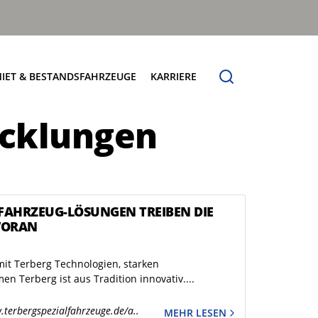
IET & BESTANDSFAHRZEUGE
KARRIERE
icklungen
Verfügbare Fahrzeuge
Jobbörse Terberg HS
sungen
Try & Buy
FAHRZEUG-LÖSUNGEN TREIBEN DIE
VORAN
 mit Terberg Technologien, starken
n Terberg ist aus Tradition innovativ....
.terbergspezialfahrzeuge.de/a..
MEHR LESEN