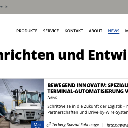
vents
PRODUKTE
SERVICE
KONTAKT
ABOUT
NEWS
M
richten und Entw
Seitenlader
Terberg HS Hauptsitz
Frontlader
Terberg HS Serviceniederlas
Hecklader
Terberg HS Ansprechpartner
Liftersysteme
BEWEGEND INNOVATIV: SPEZIAL
TERMINAL-AUTOMATISIERUNG 
News
Schrittweise in die Zukunft der Logistik –
Partnerschaften und Drive-by-Wire-Systeme
Terberg Spezial Fahrzeuge
|
Mai
https://www