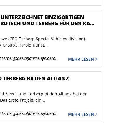
 UNTERZEICHNET EINZIGARTIGEN
BOTECH UND TERBERG FÜR DEN KAUF
 30 ELEKTRISCHEN
RUCKS
Hove (CEO Terberg Special Vehicles division),
 Group), Harold Kunst...
.terbergspezialfahrzeuge.de/a..
MEHR LESEN
 TERBERG BILDEN ALLIANZ
d NextG und Terberg bilden Allianz bei der
s erste Projekt, ein...
.terbergspezialfahrzeuge.de/a..
MEHR LESEN