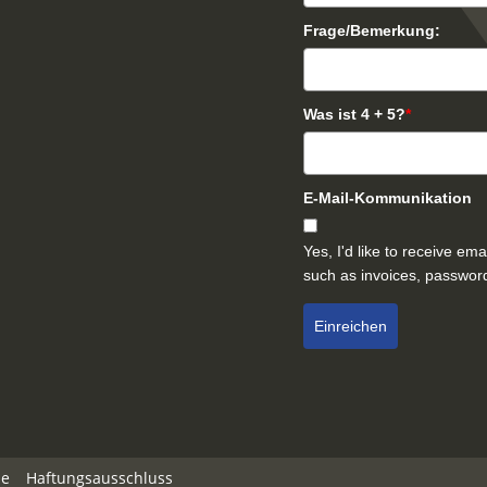
Frage/Bemerkung:
Was ist 4 + 5?
*
E-Mail-Kommunikation
Yes, I'd like to receive e
such as invoices, password
Einreichen
ie
Haftungsausschluss