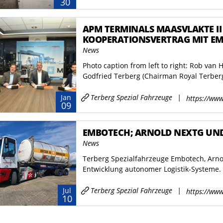
30
APM TERMINALS MAASVLAKTE II
KOOPERATIONSVERTRAG MIT EM
UND DIE IMPLEMENTIERUNG VON
News
AUTOMATISIERTEN TERMINAL-T
Photo caption from left to right: Rob van 
Godfried Terberg (Chairman Royal Terberg
Terberg Spezial Fahrzeuge
|
Jan
https://www
09
EMBOTECH; ARNOLD NEXTG UND
News
Terberg Spezialfahrzeuge Embotech, Arnol
Entwicklung autonomer Logistik-Systeme. Da
Terberg Spezial Fahrzeuge
|
Jul
https://www
10