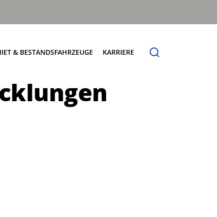
IET & BESTANDSFAHRZEUGE
KARRIERE
icklungen
Verfügbare Fahrzeuge
Jobbörse Terberg HS
sungen
Try & Buy