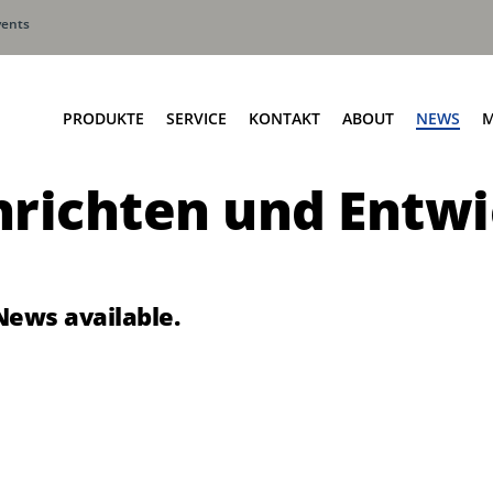
vents
PRODUKTE
SERVICE
KONTAKT
ABOUT
NEWS
M
richten und Entw
Seitenlader
Terberg HS Hauptsitz
Frontlader
Terberg HS Serviceniederlas
Hecklader
Terberg HS Ansprechpartner
Liftersysteme
News available.