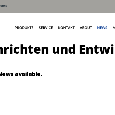
vents
PRODUKTE
SERVICE
KONTAKT
ABOUT
NEWS
M
richten und Entw
Seitenlader
Terberg HS Hauptsitz
Frontlader
Terberg HS Serviceniederlas
Hecklader
Terberg HS Ansprechpartner
Liftersysteme
News available.