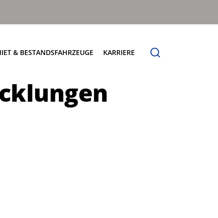
IET & BESTANDSFAHRZEUGE
KARRIERE
icklungen
Verfügbare Fahrzeuge
Jobbörse Terberg HS
sungen
Try & Buy