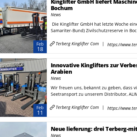
Kinglifter GmbH liefert Maschin
Bochum
News
Die Kinglifter GmbH hat letzte Woche ein
Samariter-Bund) Zivilschutzreserve in Boch
Terberg Kinglifter Com
|
Feb
https://www.ter
18
Innovative Kinglifters zur Verbe
Arabien
News
Wir freuen uns, bekannt zu geben, dass vi
Seetransport zu unserem Distributor, ALIM
Terberg Kinglifter Com
|
Feb
https://www.ter
11
Neue lieferung: drei Terberg-mi
News