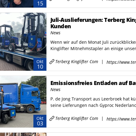
15
Juli-Auslieferungen: Terberg Ki
Kunden
News
Wenn wir auf den Monat Juli zurückblicken
Kinglifter Mitnehmstapler an einige unser
Terberg Kinglifter Com
|
Okt
https://www.ter
10
Emissionsfreies Entladen auf Ba
News
P. de Jong Transport aus Leerbroek hat kür
seine Lieferungen nach Gyproc Nederland e
Terberg Kinglifter Com
|
Okt
https://www.ter
03