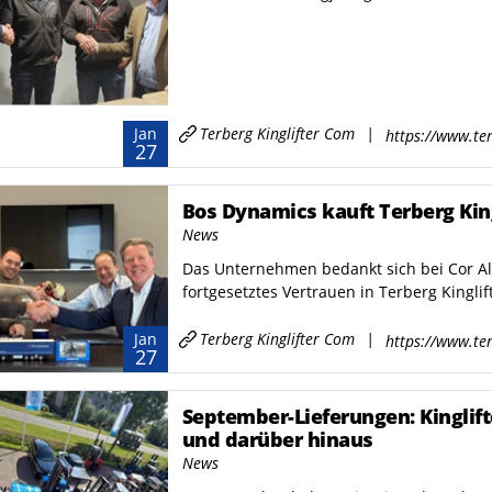
Terberg Kinglifter Com
|
Jan
https://www.ter
27
Bos Dynamics kauft Terberg King
News
Das Unternehmen bedankt sich bei Cor Alb
fortgesetztes Vertrauen in Terberg Kinglif
Terberg Kinglifter Com
|
Jan
https://www.ter
27
September-Lieferungen: Kinglift
und darüber hinaus
News