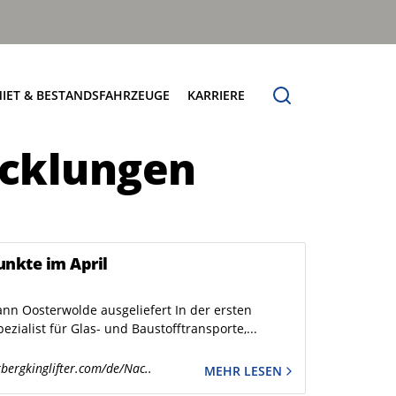
IET & BESTANDSFAHRZEUGE
KARRIERE
icklungen
Verfügbare Fahrzeuge
Jobbörse Terberg HS
sungen
Try & Buy
unkte im April
nn Oosterwolde ausgeliefert In der ersten
ialist für Glas- und Baustofftransporte,...
bergkinglifter.com/de/Nac..
MEHR LESEN