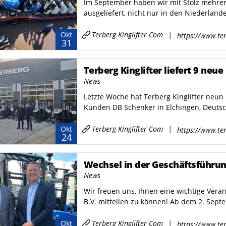
Im September haben wir mit Stolz mehrer
ausgeliefert, nicht nur in den Niederland
Terberg Kinglifter Com
|
Okt
https://www.ter
31
Terberg Kinglifter liefert 9 neue
News
Letzte Woche hat Terberg Kinglifter neun
Kunden DB Schenker in Elchingen, Deutschl
Terberg Kinglifter Com
|
Okt
https://www.ter
24
Wechsel in der Geschäftsführung
News
Wir freuen uns, Ihnen eine wichtige Ver
B.V. mitteilen zu können! Ab dem 2. Sept
Terberg Kinglifter Com
|
Okt
https://www.ter