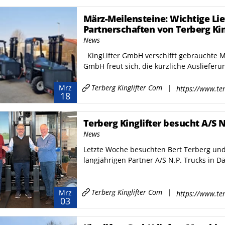
März-Meilensteine: Wichtige Li
Partnerschaften von Terberg Kin
News
KingLifter GmbH verschifft gebrauchte M
GmbH freut sich, die kürzliche Auslieferu
Terberg Kinglifter Com
|
Mrz
https://www.ter
18
Terberg Kinglifter besucht A/S 
News
Letzte Woche besuchten Bert Terberg und 
langjährigen Partner A/S N.P. Trucks in D
Terberg Kinglifter Com
|
Mrz
https://www.ter
03