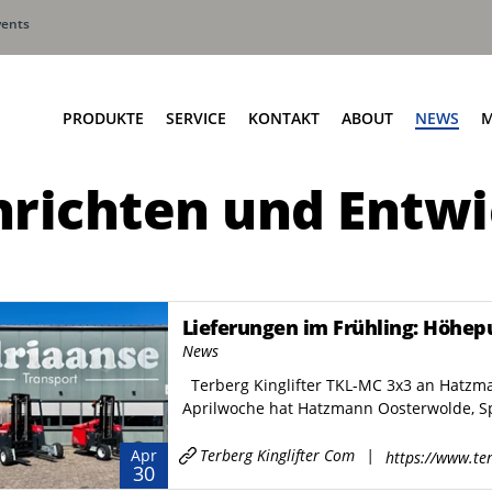
vents
PRODUKTE
SERVICE
KONTAKT
ABOUT
NEWS
M
richten und Entw
Seitenlader
Terberg HS Hauptsitz
Frontlader
Terberg HS Serviceniederlas
Hecklader
Terberg HS Ansprechpartner
Liftersysteme
Lieferungen im Frühling: Höhep
News
Terberg Kinglifter TKL-MC 3x3 an Hatzma
Aprilwoche hat Hatzmann Oosterwolde, Spez
Terberg Kinglifter Com
|
Apr
https://www.ter
30