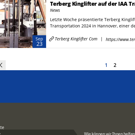
Terberg Kinglifter auf der IAA 
News
Letzte Woche präsentierte Terberg Kinglif
Transportation 2024 in Hannover, einer de
Terberg Kinglifter Com
|
Sep
https://www.ter
23
1
2
te
e
Wie können wir Ihnen helfen