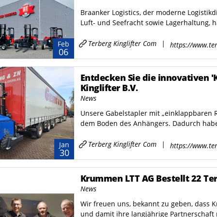
Braanker Logistics, der moderne Logistikdi
Luft- und Seefracht sowie Lagerhaltung, ha
Terberg Kinglifter Com
|
Feb
https://www.ter
06
Entdecken Sie die innovativen 
Kinglifter B.V.
News
Unsere Gabelstapler mit „einklappbaren 
dem Boden des Anhängers. Dadurch haben S
Terberg Kinglifter Com
|
Jan
https://www.ter
30
Krummen LTT AG Bestellt 22 Terb
News
Wir freuen uns, bekannt zu geben, dass K
und damit ihre langjährige Partnerschaft m