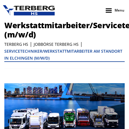
Menu
Werkstattmitarbeiter/Servicet
(m/w/d)
|
|
TERBERG HS
JOBBÖRSE TERBERG HS
SERVICETECHNIKER/WERKSTATTMITARBEITER AM STANDORT
IN ELCHINGEN (M/W/D)